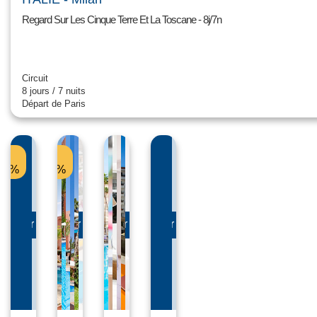
Regard Sur Les Cinque Terre Et La Toscane - 8j/7n
Circuit
8 jours / 7 nuits
Départ de Paris
-
-
9%
5%
sulter le produit
Consulter le produit
Consulter le produit
Consulter le produit