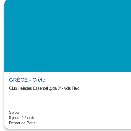
T
E
U
N
R
E
E
-
S
O
P
É
R
A
T
I
O
GRÈCE
- Crète
N
S
Club Héliades Essentiel Lyda 3* - Vols Flex
P
É
C
I
Séjour
A
8 jours / 7 nuits
L
Départ de Paris
E