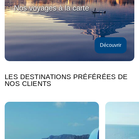
É
C
Nos voyages à la carte
C
I
I
A
A
L
L
E
E
Découvrir
LES DESTINATIONS PRÉFÉRÉES DE
NOS CLIENTS