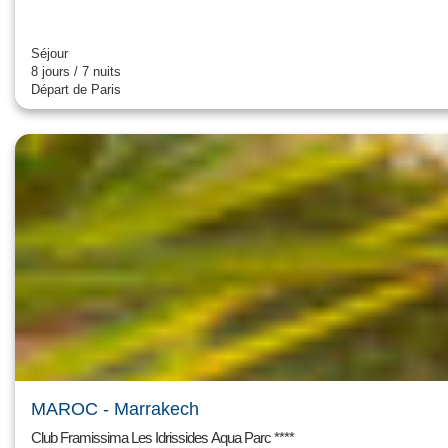
E
T
L
Séjour
8 jours / 7 nuits
A
Départ de Paris
T
O
S
C
A
N
E
-
8
J
/
7
N
MAROC
- Marrakech
Club Framissima Les Idrissides Aqua Parc ****